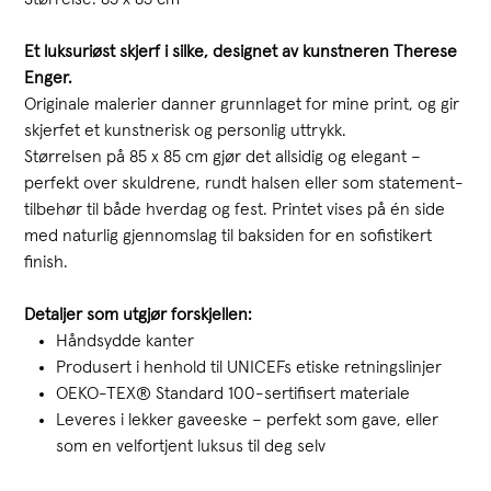
Et luksuriøst skjerf i silke, designet av kunstneren Therese
Enger.
Originale malerier danner grunnlaget for mine print, og gir
skjerfet et kunstnerisk og personlig uttrykk.
Størrelsen på 85 x 85 cm gjør det allsidig og elegant –
perfekt over skuldrene, rundt halsen eller som statement-
tilbehør til både hverdag og fest. Printet vises på én side
med naturlig gjennomslag til baksiden for en sofistikert
finish.
Detaljer som utgjør forskjellen:
Håndsydde kanter
Produsert i henhold til UNICEFs etiske retningslinjer
OEKO-TEX® Standard 100-sertifisert materiale
Leveres i lekker gaveeske – perfekt som gave, eller
som en velfortjent luksus til deg selv