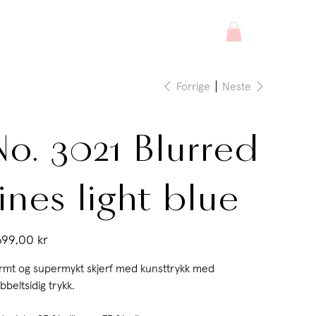
Forrige
Neste
No. 3021 Blurred
lines light blue
699,00 kr
rmt og supermykt skjerf med kunsttrykk med
bbeltsidig trykk.