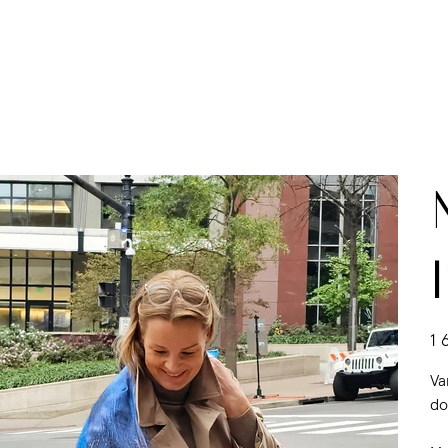
Pris
1 
Va
do