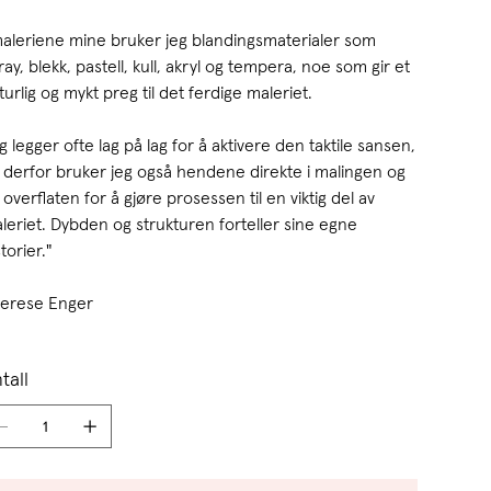
maleriene mine bruker jeg blandingsmaterialer som
ray, blekk, pastell, kull, akryl og tempera, noe som gir et
turlig og mykt preg til det ferdige maleriet.
g legger ofte lag på lag for å aktivere den taktile sansen,
 derfor bruker jeg også hendene direkte i malingen og
 overflaten for å gjøre prosessen til en viktig del av
leriet. Dybden og strukturen forteller sine egne
torier."
erese Enger
tall