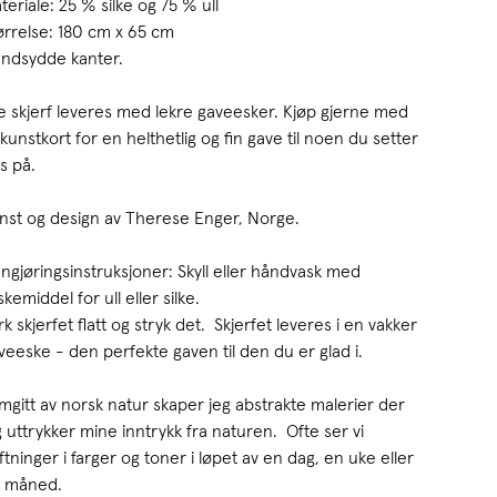
teriale: 25 % silke og 75 % ull
ørrelse: 180 cm x 65 cm
ndsydde kanter.
le skjerf leveres med lekre gaveesker. Kjøp gjerne med
 kunstkort for en helthetlig og fin gave til noen du setter
is på.
nst og design av Therese Enger, Norge.
ngjøringsinstruksjoner: Skyll eller håndvask med
skemiddel for ull eller silke.
rk skjerfet flatt og stryk det. Skjerfet leveres i en vakker
veeske - den perfekte gaven til den du er glad i.
mgitt av norsk natur skaper jeg abstrakte malerier der
g uttrykker mine inntrykk fra naturen. Ofte ser vi
iftninger i farger og toner i løpet av en dag, en uke eller
 måned.