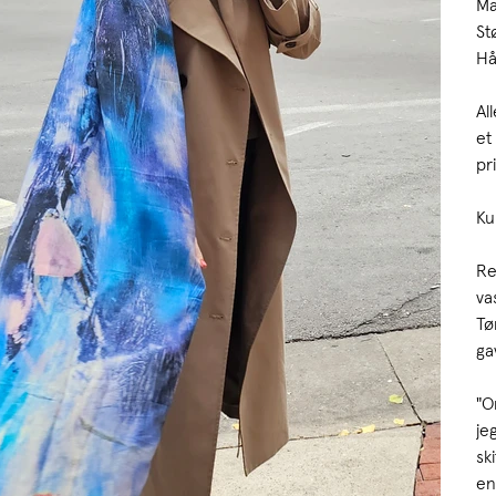
Ma
St
Hå
Al
et
pr
Ku
Re
va
Tø
ga
"O
je
sk
en