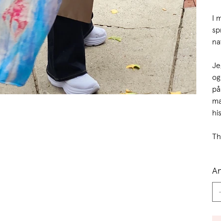
I 
sp
na
Je
og
på
ma
his
Th
An