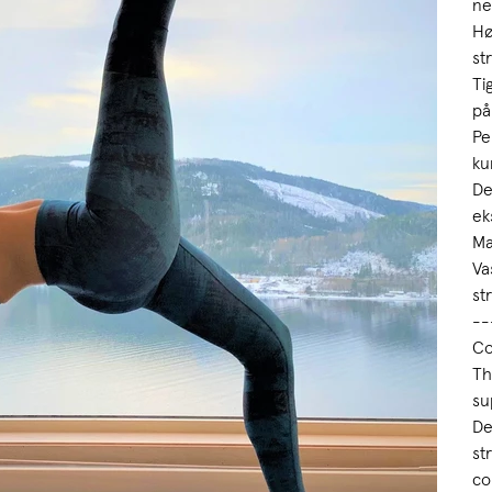
ne
Hø
st
Ti
på
Pe
ku
De
ek
Ma
Va
st
--
Co
Th
su
De
st
co