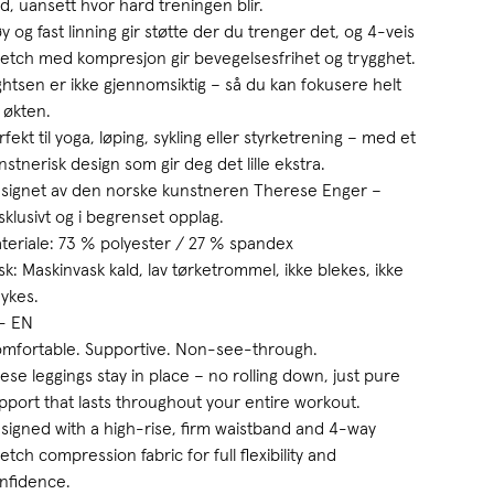
d, uansett hvor hard treningen blir.
y og fast linning gir støtte der du trenger det, og 4-veis
retch med kompresjon gir bevegelsesfrihet og trygghet.
ghtsen er ikke gjennomsiktig – så du kan fokusere helt
 økten.
rfekt til yoga, løping, sykling eller styrketrening – med et
nstnerisk design som gir deg det lille ekstra.
signet av den norske kunstneren Therese Enger –
sklusivt og i begrenset opplag.
teriale: 73 % polyester / 27 % spandex
sk: Maskinvask kald, lav tørketrommel, ikke blekes, ikke
rykes.
- EN
mfortable. Supportive. Non-see-through.
ese leggings stay in place – no rolling down, just pure
pport that lasts throughout your entire workout.
signed with a high-rise, firm waistband and 4-way
retch compression fabric for full flexibility and
nfidence.