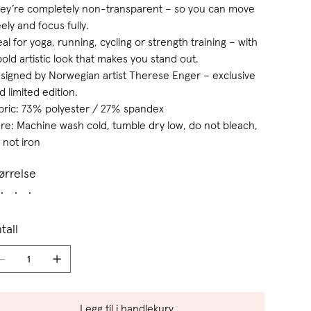
ey’re completely non-transparent – so you can move
eely and focus fully.
eal for yoga, running, cycling or strength training – with
bold artistic look that makes you stand out.
signed by Norwegian artist Therese Enger – exclusive
d limited edition.
bric: 73% polyester / 27% spandex
re: Machine wash cold, tumble dry low, do not bleach,
 not iron
ørrelse
tall
Legg til i handlekurv