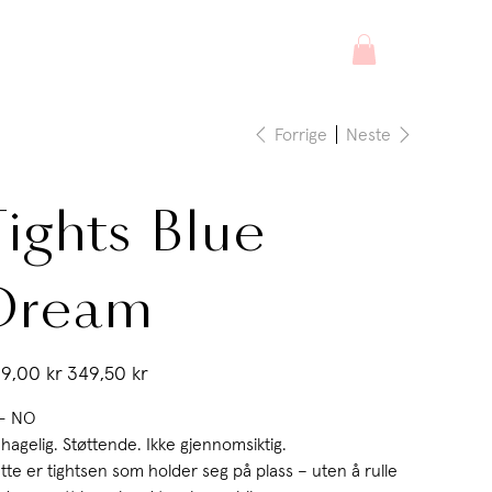
Forrige
Neste
Tights Blue
Dream
inalpris
Salgspris
9,00 kr
349,50 kr
- NO
hagelig. Støttende. Ikke gjennomsiktig.
tte er tightsen som holder seg på plass – uten å rulle