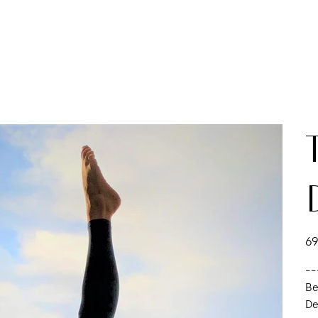
Orig
69
--
Be
De