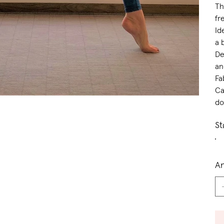
Th
fr
Id
a 
De
an
Fa
Ca
do
St
An